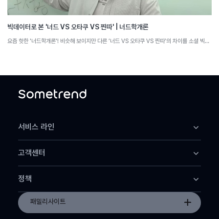
빅데이터로 본 '너드 VS 오타쿠 VS 찐따' | 너드학개론
요즘 핫한 '너드학개론'! 비슷해 보이지만 다른 ‘너드 VS 오타쿠 VS 찐따’의 차이를 소셜 빅데이터로 분석해 봅니다.
서비스 라인
썸트렌드 어스
고객센터
썸트렌드 클라우드
썸트렌드 데이터+
고객센터
썸트렌드 MCP
정책
공지사항
이용약관
패밀리사이트
개인정보 처리방침