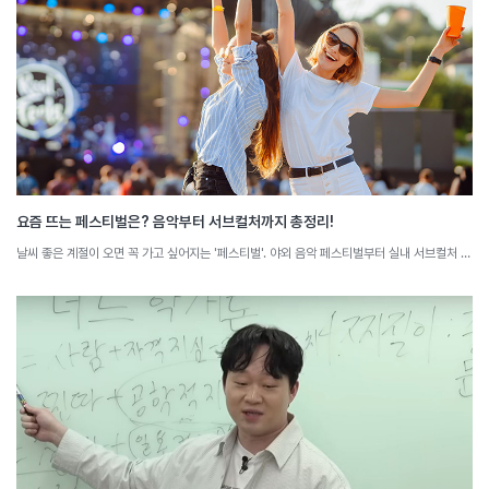
요즘 뜨는 페스티벌은? 음악부터 서브컬처까지 총정리!
날씨 좋은 계절이 오면 꼭 가고 싶어지는 '페스티벌'. 야외 음악 페스티벌부터 실내 서브컬처 페스티벌까지, 행사마다 가진 속성들이 존재합니다. 요즘 뜨는 페스티벌과 그 특징을 소셜 빅데이터로 분석해 봅니다.