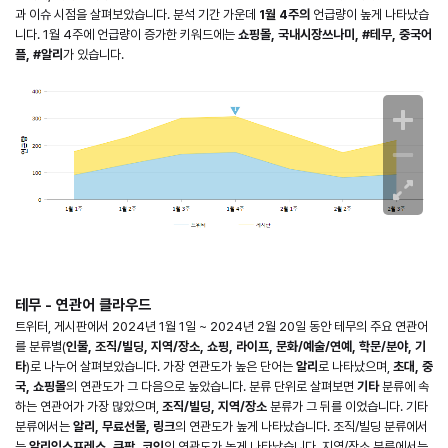
과 이슈 시점을 살펴보았습니다. 분석 기간 가운데
1월 4주의
언급량이 높게 나타났습
니다. 1월 4주에 언급량이 증가한 키워드에는
쇼핑몰, 국내시장쓰나미, #테무, 중국어
플, #알리
가 있습니다.
테무 - 연관어 클라우드
트위터, 게시판에서 2024년 1월 1일 ~ 2024년 2월 20일 동안 테무의 주요 연관어
를 분류별(
인물, 조직/빌딩, 지역/장소, 쇼핑, 라이프, 문화/예술/연예, 학문/분야, 기
타
)로 나누어 살펴보았습니다. 가장 연관도가 높은 단어는
알리
로 나타났으며,
초대, 중
국, 쇼핑몰
의 연관도가 그 다음으로 높았습니다. 분류 단위로 살펴보면
기타
분류에 속
하는 연관어가 가장 많았으며,
조직/빌딩, 지역/장소
분류가 그 뒤를 이었습니다. 기타
분류에서는
알리, 무료선물, 링크
의 연관도가 높게 나타났습니다. 조직/빌딩 분류에서
는
알리익스프레스, 쿠팡, 코인
의 연관도가 높게 나타났습니다. 지역/장소 분류에서는