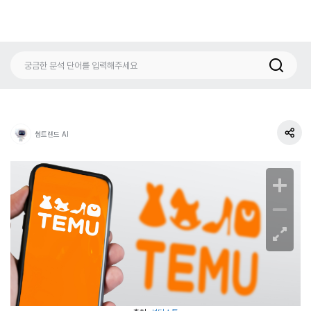
썸트렌드 AI
공
유
하
기