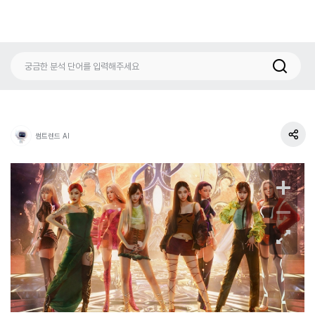
썸트렌드 AI
공
유
하
기