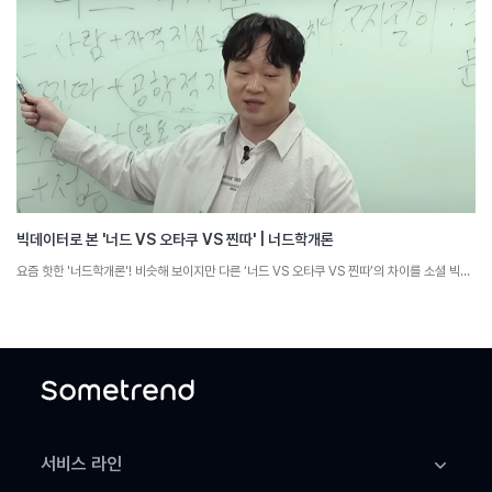
빅데이터로 본 '너드 VS 오타쿠 VS 찐따' | 너드학개론
요즘 핫한 '너드학개론'! 비슷해 보이지만 다른 ‘너드 VS 오타쿠 VS 찐따’의 차이를 소셜 빅데이터로 분석해 봅니다.
서비스 라인