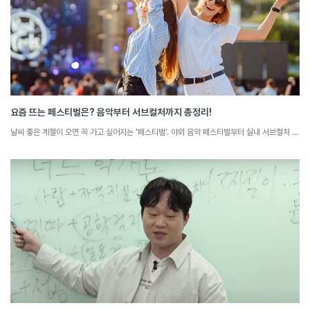
요즘 뜨는 페스티벌은? 음악부터 서브컬처까지 총정리!
날씨 좋은 계절이 오면 꼭 가고 싶어지는 '페스티벌'. 야외 음악 페스티벌부터 실내 서브컬처 페스티벌까지, 행사마다 가진 속성들이 존재합니다. 요즘 뜨는 페스티벌과 그 특징을 소셜 빅데이터로 분석해 봅니다.