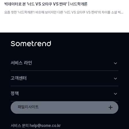
빅데이터로 본 '너드 VS 오타쿠 VS 찐따' | 너드학개론
요즘 핫한 '너드학개론'! 비슷해 보이지만 다른 ‘너드 VS 오타쿠 VS 찐따’의 차이를 소셜 빅데이터로 분석해 봅니다.
서비스 라인
썸트렌드 어스
고객센터
썸트렌드 클라우드
썸트렌드 데이터+
고객센터
썸트렌드 MCP
정책
공지사항
이용약관
패밀리사이트
개인정보 처리방침
서비스 문의
help@some.co.kr