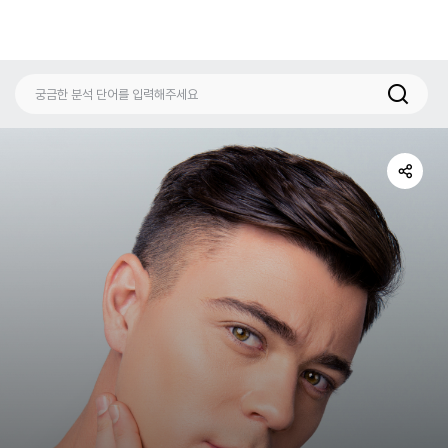
공
유
하
기