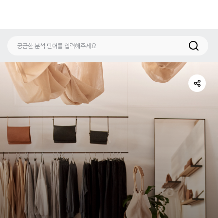
공
유
하
기