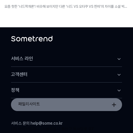
요즘 핫한 '너드학개론'! 비슷해 보이지만 다른 ‘너드 VS 오타쿠 VS 찐따’의 차이를 소셜 빅데이터로 분석해 봅니다.
서비스 라인
썸트렌드 어스
고객센터
썸트렌드 클라우드
썸트렌드 데이터+
고객센터
썸트렌드 MCP
정책
공지사항
이용약관
패밀리사이트
개인정보 처리방침
서비스 문의
help@some.co.kr
(주) 바이브컴퍼니
서울특별시 용산구 독서당로 97