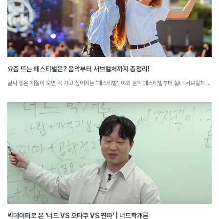
요즘 뜨는 페스티벌은? 음악부터 서브컬처까지 총정리!
날씨 좋은 계절이 오면 꼭 가고 싶어지는 '페스티벌'. 야외 음악 페스티벌부터 실내 서브컬처 페스티벌까지, 행사마다 가진 속성들이 존재합니다. 요즘 뜨는 페스티벌과 그 특징을 소셜 빅데이터로 분석해 봅니다.
빅데이터로 본 '너드 VS 오타쿠 VS 찐따' | 너드학개론