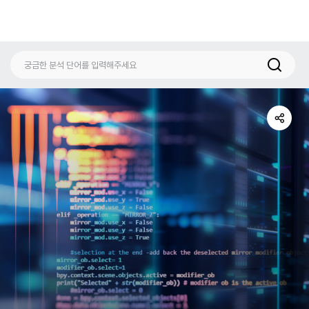
공
유
하
기